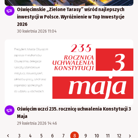
Oświęcimskie „Zielone Tarasy” wśród najlepszych
inwestycji w Polsce. Wyróżnienie w Top Inwestycje
2026
30 kwietnia 2026 11:04
Oświęcim uczci 235. rocznicę uchwalenia Konstytucji 3
Maja
29 kwietnia 2026 14:46
3
4
5
6
7
8
9
10
11
12