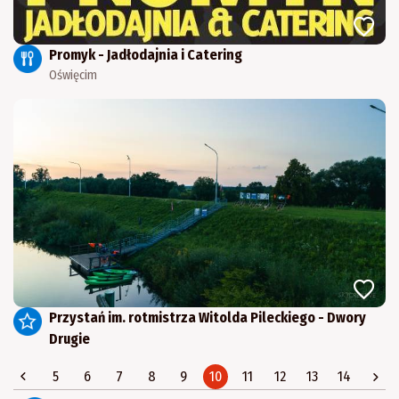
Promyk - Jadłodajnia i Catering
Oświęcim
Przystań im. rotmistrza Witolda Pileckiego - Dwory
Drugie
5
6
7
8
9
10
11
12
13
14