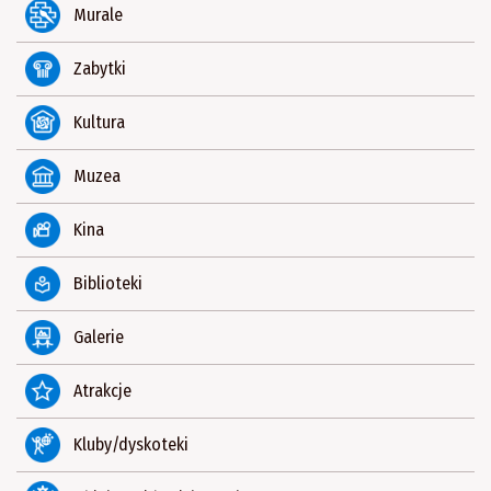
Murale
Zabytki
Kultura
Muzea
Kina
Biblioteki
Galerie
Atrakcje
Kluby/dyskoteki