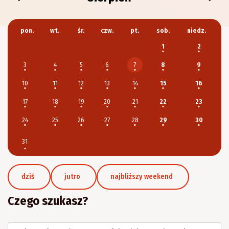
pon.
wt.
śr.
czw.
pt.
sob.
niedz.
1
2
3
4
5
6
8
9
7
10
11
12
13
14
15
16
17
18
19
20
21
22
23
24
25
26
27
28
29
30
31
dziś
jutro
najbliższy weekend
Czego szukasz?