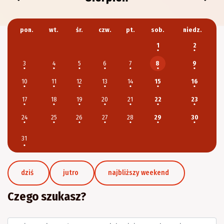
pon.
wt.
śr.
czw.
pt.
sob.
niedz.
1
2
3
4
5
6
7
9
8
10
11
12
13
14
15
16
17
18
19
20
21
22
23
24
25
26
27
28
29
30
31
dziś
jutro
najbliższy weekend
Czego szukasz?