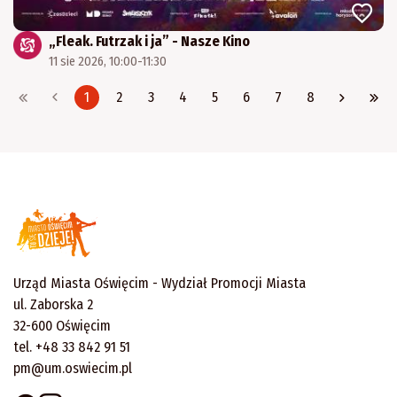
„Fleak. Futrzak i ja” - Nasze Kino
11 sie 2026, 10:00-11:30
1
2
3
4
5
6
7
8
Urząd Miasta Oświęcim - Wydział Promocji Miasta
ul. Zaborska 2
32-600 Oświęcim
tel. +48 33 842 91 51
pm@um.oswiecim.pl