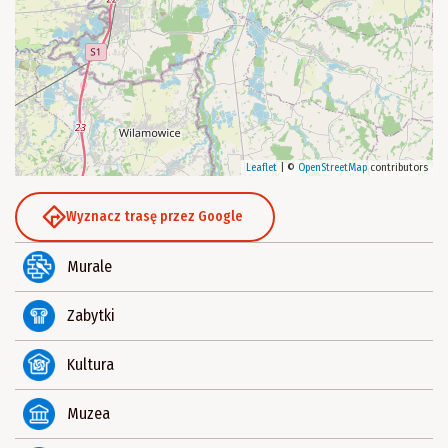
Leaflet
|
©
OpenStreetMap
contributors
Wyznacz trasę przez Google
Murale
Zabytki
Kultura
Muzea