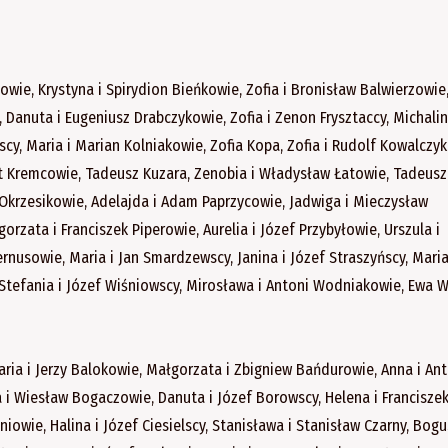
wie, Krystyna i Spirydion Bieńkowie, Zofia i Bronisław Balwierzowie
, Danuta i Eugeniusz Drabczykowie, Zofia i Zenon Frysztaccy, Michalin
y, Maria i Marian Kolniakowie, Zofia Kopa, Zofia i Rudolf Kowalczyk
ert Kremcowie, Tadeusz Kuzara, Zenobia i Władysław Łatowie, Tadeusz
f Okrzesikowie, Adelajda i Adam Paprzycowie, Jadwiga i Mieczysław
rzata i Franciszek Piperowie, Aurelia i Józef Przybyłowie, Urszula i
usowie, Maria i Jan Smardzewscy, Janina i Józef Straszyńscy, Maria
 Stefania i Józef Wiśniowscy, Mirosława i Antoni Wodniakowie, Ewa W
ria i Jerzy Balokowie, Małgorzata i Zbigniew Bańdurowie, Anna i Ant
a i Wiesław Bogaczowie, Danuta i Józef Borowscy, Helena i Francisze
niowie, Halina i Józef Ciesielscy, Stanisława i Stanisław Czarny, Bogu