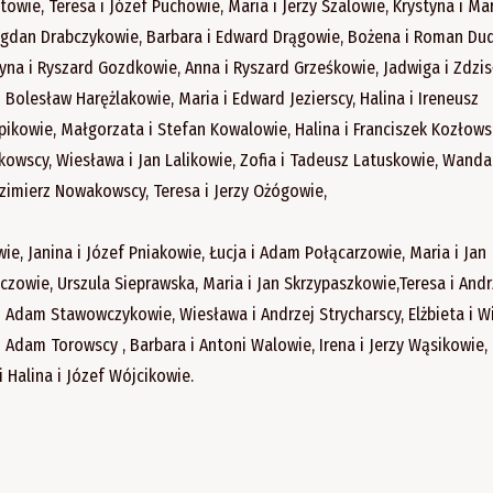
ie, Teresa i Józef Puchowie, Maria i Jerzy Szalowie, Krystyna i Ma
ogdan Drabczykowie, Barbara i Edward Drągowie, Bożena i Roman Du
żyna i Ryszard Gozdkowie, Anna i Ryszard Grześkowie, Jadwiga i Zdzi
 Bolesław Harężlakowie, Maria i Edward Jezierscy, Halina i Ireneusz
napikowie, Małgorzata i Stefan Kowalowie, Halina i Franciszek Kozłows
owscy, Wiesława i Jan Lalikowie, Zofia i Tadeusz Latuskowie, Wanda 
zimierz Nowakowscy, Teresa i Jerzy Ożógowie,
wie, Janina i Józef Pniakowie, Łucja i Adam Połącarzowie, Maria i Jan
zowie, Urszula Sieprawska, Maria i Jan Skrzypaszkowie,Teresa i Andr
i Adam Stawowczykowie, Wiesława i Andrzej Strycharscy, Elżbieta i W
Adam Torowscy , Barbara i Antoni Walowie, Irena i Jerzy Wąsikowie, 
 Halina i Józef Wójcikowie.