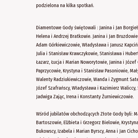
podzielona na kilka spotkań.
Diamentowe Gody świętowali : Janina i Jan Borgieło
Helena i Andrzej Bratkowie. Janina i Jan Bruzdowie
Adam Górkiewiczowie, Władysława i Janusz Kapcińsc
Julia i Stanisław Krawczykowie, Stanisława i Hub
Łazarz, Łucja i Marian Noworytowie, Janina i Józe
Paprzycowie, Krystyna i Stanisław Pasoniowie, Małgo
Walenty Radziukiewiczowie, Wanda i Zygmunt Satern
Józef Szafrańscy, Władysława i Kazimierz Waliccy,
Jadwiga Zając, Irena i Konstanty Żurniewiczowie.
Wśród jubilatów obchodzących Złote Gody byli: Ma
Bartoszowie, Elżbieta i Grzegorz Bielowie, Krystyn
Bukowscy, Izabela i Marian Byrscy, Anna i Jan Cicho