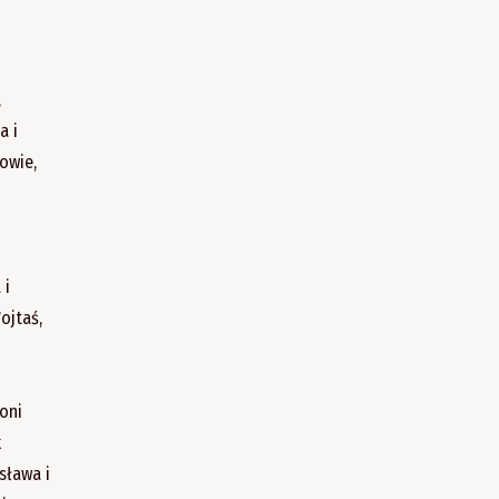
,
a i
owie,
 i
ojtaś,
oni
k
sława i