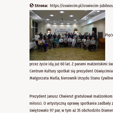
Strona:
https://oswiecim.pl/oswiecim-jubile
Pięć
przez życie idą już 60 lat. Z parami małżeńskimi
Centrum Kultury spotkał się prezydent Oświęcimi
Małgorzata Matla, kierownik Urzędu Stanu Cywilne
Prezydent Janusz Chwierut gratulował małżonkom p
miłości. O artystyczną oprawę spotkania zadbały 
świętowało 97 par, w tym aż 35 obchodziło Diamen