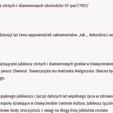
usz-zlotych-i-diamentowych-obchodzilo-97-par/77957/
dziesiąt lat temu wypowiedzieli sakramentalne „tak „. Rekordziści w
 świętującymi jubileusz złotych i diamentowych godów w Oświęcimski
a Janusz Chwierut. Towarzyszyła mu małżonka Małgorzata. Obecna by
go.
ięknego jubileuszu i życzył dalszych lat wspólnego życia w zdrowiu
zespoły działające w Oświęcimskim Centrum Kultury. Jubileusz łączni
towe Gody. Uroczystość z uwagi na długą listę jubilatów została