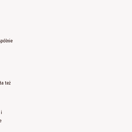
spólnie
m
ła też
 i
e