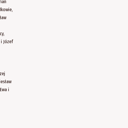
rian
dkowie,
sław
cy,
i Józef
zej
iesław
Ewa i