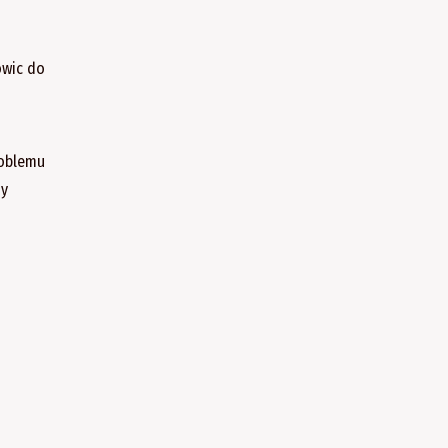
owic do
roblemu
my