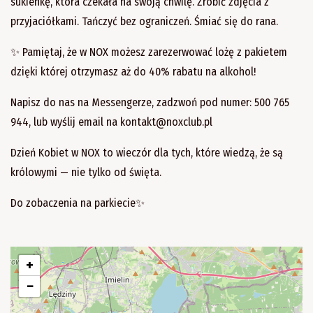
sukienkę, która czekała na swoją chwilę. Zrobić zdjęcia z
przyjaciółkami. Tańczyć bez ograniczeń. Śmiać się do rana.
✨ Pamiętaj, że w NOX możesz zarezerwować lożę z pakietem
dzięki której otrzymasz aż do 40% rabatu na alkohol!
Napisz do nas na Messengerze, zadzwoń pod numer: 500 765
944, lub wyślij email na kontakt@noxclub.pl
Dzień Kobiet w NOX to wieczór dla tych, które wiedzą, że są
królowymi — nie tylko od święta.
Do zobaczenia na parkiecie✨
+
−