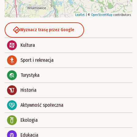
Leaflet
|
©
OpenStreetMap
contributors
Wyznacz trasę przez Google
Kultura
Sport i rekreacja
Turystyka
Historia
Aktywność społeczna
Ekologia
Edukacja