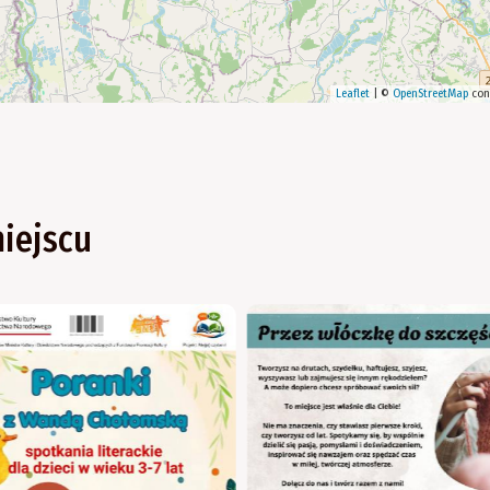
Leaflet
|
©
OpenStreetMap
con
iejscu