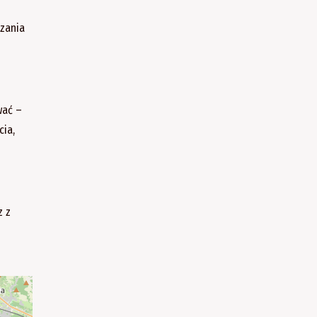
zania
wać –
cia,
z z