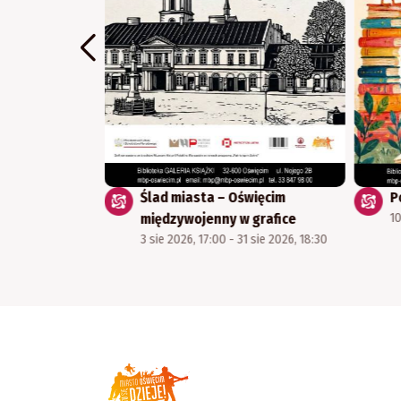
kl warsztatów
Ślad miasta – Oświęcim
P
Pragą-Oświęcim
międzywojenny w grafice
10
2 wrz 2026, 19:00
3 sie 2026, 17:00 - 31 sie 2026, 18:30