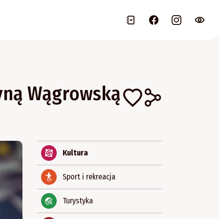
zyną Wągrowską
Kultura
Sport i rekreacja
Turystyka