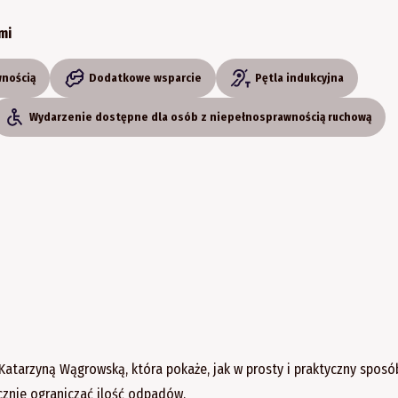
mi
wnością
Dodatkowe wsparcie
Pętla indukcyjna
Wydarzenie dostępne dla osób z niepełnosprawnością ruchową
Katarzyną Wągrowską, która pokaże, jak w prosty i praktyczny sposó
cznie ograniczać ilość odpadów.