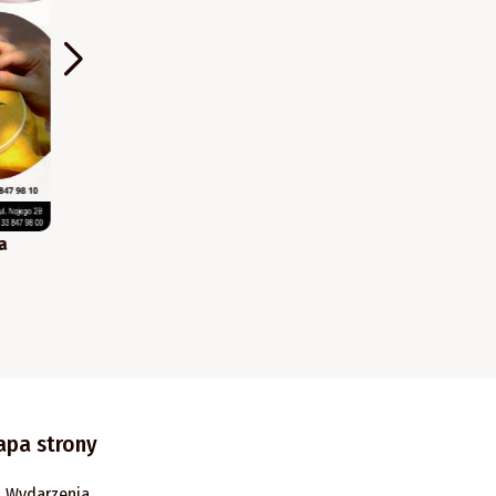
a
Poranki z Wandą Chotomską
17 sie 2026, 11:30-12:00
apa strony
Wydarzenia