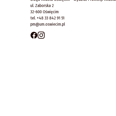
ul. Zaborska 2
32-600 Oświęcim
tel. +48 33 842 91 51
pm@um.oswiecim.pl