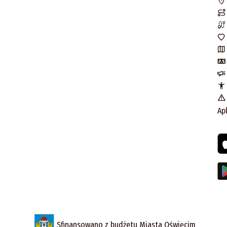
Ap
Sfinansowano z budżetu Miasta Oświęcim