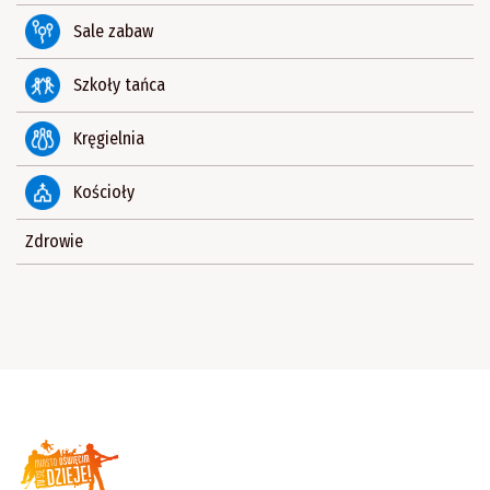
Sale zabaw
Szkoły tańca
Kręgielnia
Kościoły
Zdrowie