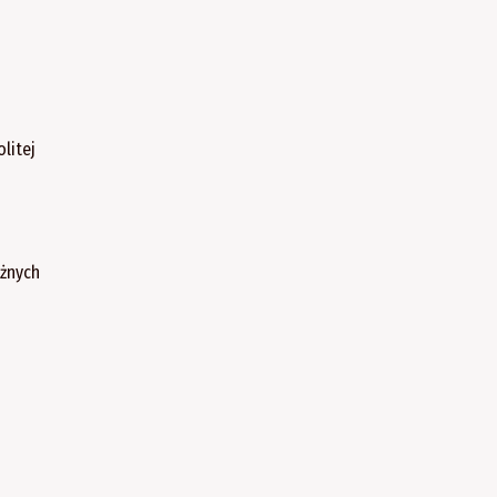
litej
ażnych