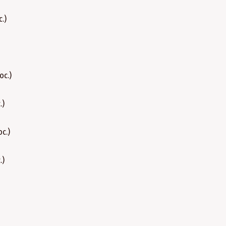
.)
oc.)
.)
c.)
.)