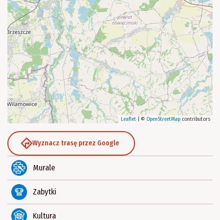
Leaflet
|
©
OpenStreetMap
contributors
Wyznacz trasę przez Google
Murale
Zabytki
Kultura