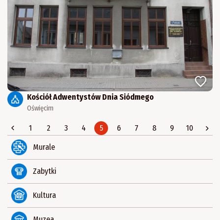
Kościół Adwentystów Dnia Siódmego
Oświęcim
1
2
3
4
5
6
7
8
9
10
Murale
Zabytki
Kultura
Muzea